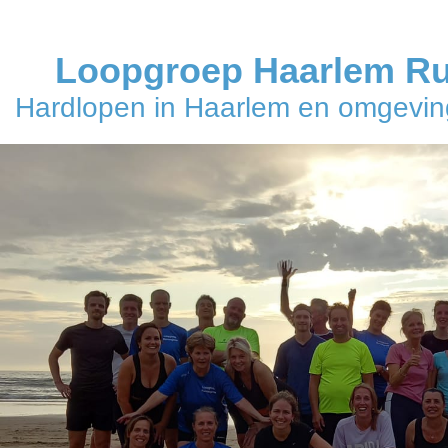
Loopgroep Haarlem R
Hardlopen in Haarlem en omgeving