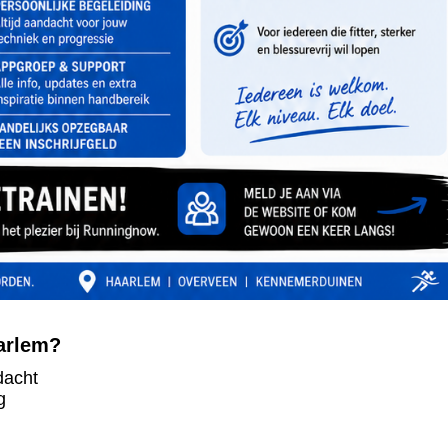
arlem?
dacht
g