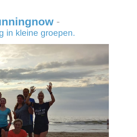
unningnow
–
 in kleine groepen.