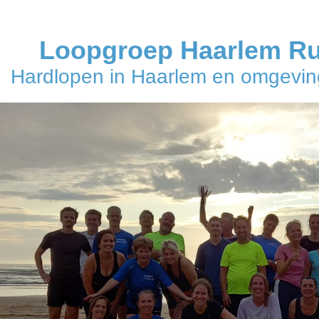
Loopgroep Haarlem R
Hardlopen in Haarlem en omgeving