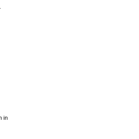
.
n in