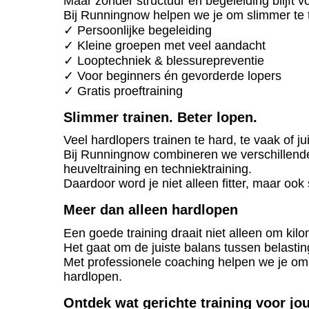
Maar zonder structuur en begeleiding blijft v
Bij Runningnow helpen we je om slimmer te tr
✓ Persoonlijke begeleiding
✓ Kleine groepen met veel aandacht
✓ Looptechniek & blessurepreventie
✓ Voor beginners én gevorderde lopers
✓ Gratis proeftraining
Slimmer trainen. Beter lopen.
Veel hardlopers trainen te hard, te vaak of jui
Bij Runningnow combineren we verschillende t
heuveltraining en techniektraining.
Daardoor word je niet alleen fitter, maar ook 
Meer dan alleen hardlopen
Een goede training draait niet alleen om kil
Het gaat om de juiste balans tussen belasting
Met professionele coaching helpen we je om
hardlopen.
Ontdek wat gerichte training voor jo