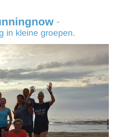
unningnow
–
 in kleine groepen.