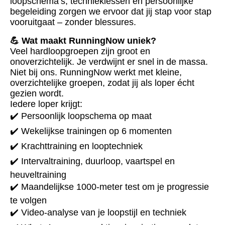
loopschema’s, technieklessen én persoonlijke
begeleiding zorgen we ervoor dat jij stap voor stap
vooruitgaat – zonder blessures.
💪 Wat maakt RunningNow uniek?
Veel hardloopgroepen zijn groot en
onoverzichtelijk. Je verdwijnt er snel in de massa.
Niet bij ons. RunningNow werkt met kleine,
overzichtelijke groepen, zodat jij als loper écht
gezien wordt.
Iedere loper krijgt:
✔️ Persoonlijk loopschema op maat
✔️ Wekelijkse trainingen op 6 momenten
✔️ Krachttraining en looptechniek
✔️ Intervaltraining, duurloop, vaartspel en
heuveltraining
✔️ Maandelijkse 1000-meter test om je progressie
te volgen
✔️ Video-analyse van je loopstijl en techniek