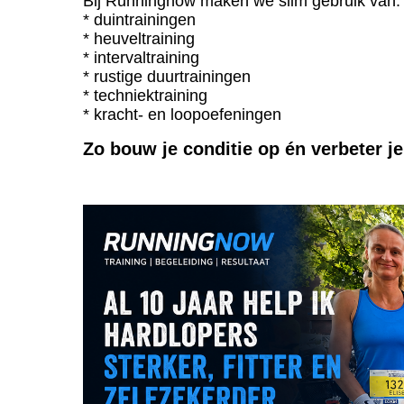
Bij Runningnow maken we slim gebruik van:
* duintrainingen
* heuveltraining
* intervaltraining
* rustige duurtrainingen
* techniektraining
* kracht- en loopoefeningen
Zo bouw je conditie op én verbeter je