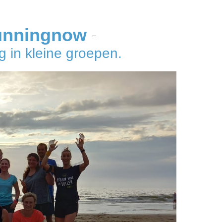
unningnow
–
 in kleine groepen.