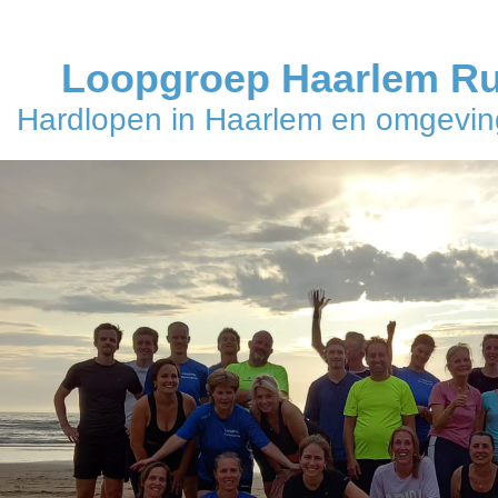
Loopgroep Haarlem R
Hardlopen in Haarlem en omgeving