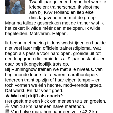
Twaalf jaar geleden begon het weer te
kriebelen: trainerschap. Ik sloot me
aan bij KAV Holland en liep elke
dinsdagavond mee met de groep.
Maar na talloze gesprekken met de trainer wist ik
het zeker: ik wilde méér dan meelopen. Ik wilde
begeleiden. Motiveren. Helpen.
Ik begon met pacing tijdens wedstrijden en haalde
niet veel later mijn officiële trainersdiploma. Wat
begon als passie voor hardlopen, groeide uit tot
een loopgroep die inmiddels al 9 jaar bestaat – en
daar ben ik ongelooflijk trots op.
Bij Runningnow trainen we met alle niveaus, van
beginnende lopers tot ervaren marathonlopers.
Iedereen traint op zijn of haar eigen tempo – en
toch vormen we één hechte, motiverende groep.
Dat werkt. En dat voelt goed.
🔥 Wat mij drijft als coach?
Het geeft me een kick om mensen te zien groeien.
💪 Van 10 km naar een halve marathon.
🏁 Van halve marathon naar een volle 42,2 km.