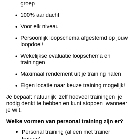
groep
1
00% aandacht
V
oor elk niveau
P
ersoonlijk loopschema afgestemd op jouw
loopdoel!
Wekelijkse evaluatie loopschema en
trainingen
M
aximaal rendement uit je training halen
E
igen locatie naar keuze training mogelijk!
Je bepaalt natuurlijk zelf hoeveel trainingen je
nodig denkt te hebben en kunt stoppen wanneer
je wilt.
Welke vormen van personal training zijn er?
Personal training (alleen met trainer
trainen)