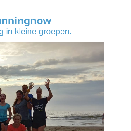
unningnow
–
 in kleine groepen.