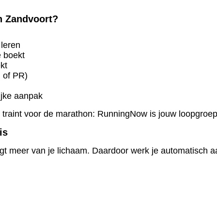
n Zandvoort?
 leren
e boekt
kt
d of PR)
ijke aanpak
of traint voor de marathon: RunningNow is jouw loopgroep
is
gt meer van je lichaam.
Daardoor werk je automatisch a