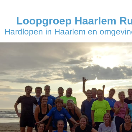
Loopgroep Haarlem R
Hardlopen in Haarlem en omgeving