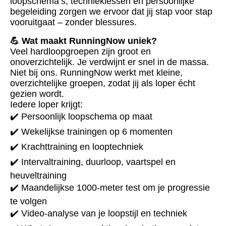
loopschema’s, technieklessen én persoonlijke
begeleiding zorgen we ervoor dat jij stap voor stap
vooruitgaat – zonder blessures.
💪 Wat maakt RunningNow uniek?
Veel hardloopgroepen zijn groot en
onoverzichtelijk. Je verdwijnt er snel in de massa.
Niet bij ons. RunningNow werkt met kleine,
overzichtelijke groepen, zodat jij als loper écht
gezien wordt.
Iedere loper krijgt:
✔️ Persoonlijk loopschema op maat
✔️ Wekelijkse trainingen op 6 momenten
✔️ Krachttraining en looptechniek
✔️ Intervaltraining, duurloop, vaartspel en
heuveltraining
✔️ Maandelijkse 1000-meter test om je progressie
te volgen
✔️ Video-analyse van je loopstijl en techniek