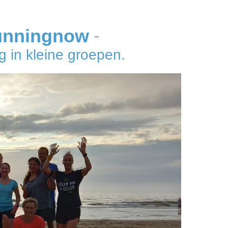
unningnow
–
 in kleine groepen.