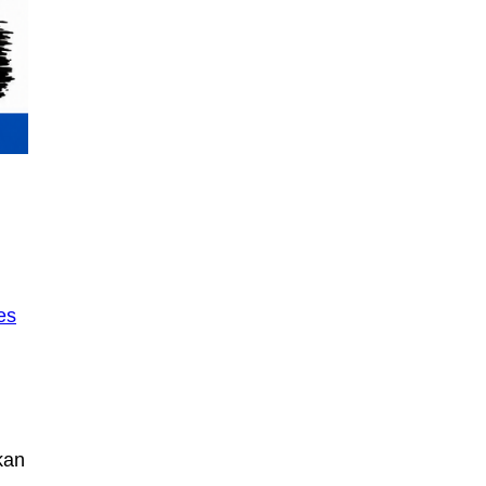
n
es
kan