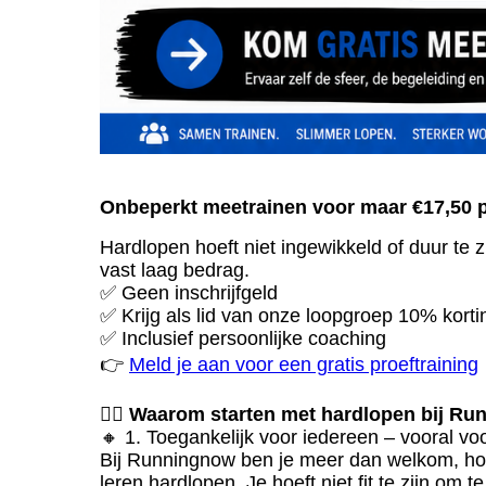
Onbeperkt meetrainen voor maar €17,50 
Hardlopen hoeft niet ingewikkeld of duur te z
vast laag bedrag.
✅ Geen inschrijfgeld
✅ Krijg als lid van onze loopgroep 10% kort
✅ Inclusief persoonlijke coaching
👉
Meld je aan voor een gratis proeftraining
🏃‍♂️
Waarom starten met hardlopen bij R
🔸 1. Toegankelijk voor iedereen – vooral vo
Bij Runningnow ben je meer dan welkom, hoe 
leren hardlopen. Je hoeft niet fit te zijn om