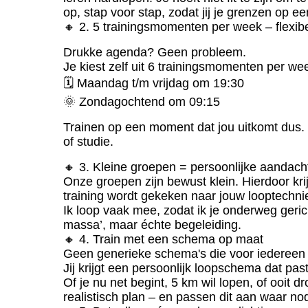
op, stap voor stap, zodat jij je grenzen op ee
🔸 2. 5 trainingsmomenten per week – flexib
Drukke agenda? Geen probleem.
Je kiest zelf uit 6 trainingsmomenten per we
🗓 Maandag t/m vrijdag om 19:30
🌞 Zondagochtend om 09:15
Trainen op een moment dat jou uitkomt dus.
of studie.
🔸 3. Kleine groepen = persoonlijke aandach
Onze groepen zijn bewust klein. Hierdoor krijg
training wordt gekeken naar jouw looptechni
Ik loop vaak mee, zodat ik je onderweg gerich
massa’, maar échte begeleiding.
🔸 4. Train met een schema op maat
Geen generieke schema's die voor iedereen h
Jij krijgt een persoonlijk loopschema dat pas
Of je nu net begint, 5 km wil lopen, of ooi
realistisch plan – en passen dit aan waar nod