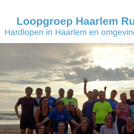
Loopgroep Haarlem R
Hardlopen in Haarlem en omgeving