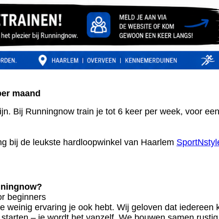
per maand
ijn. Bij Runningnow train je tot 6 keer per week, voor ee
ing bij de leukste hardloopwinkel van Haarlem
SportNstyl
unningnow?
or beginners
weinig ervaring je ook hebt. Wij geloven dat iedereen 
 te starten – je wordt het vanzelf. We bouwen samen rustig