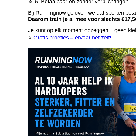
🔸 5. Betaalbaar én zonder verplichtingen
Bij Runningnow geloven we dat sporten betaa
Daarom train je al mee voor slechts €17,
Je kunt op elk moment opzeggen – geen kleine
⭐️
Gratis proefles – ervaar het zelf!