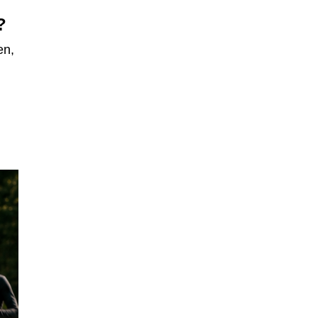
?
en,